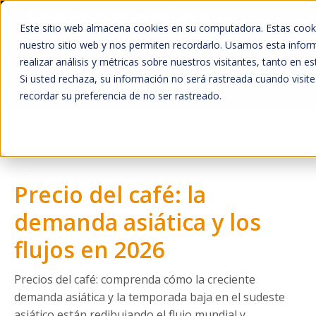
Este sitio web almacena cookies en su computadora. Estas cooki
nuestro sitio web y nos permiten recordarlo. Usamos esta inform
realizar análisis y métricas sobre nuestros visitantes, tanto en 
Si usted rechaza, su información no será rastreada cuando visite
recordar su preferencia de no ser rastreado.
Home
O que Fazemos
Mercado
Quem Somos
Precio del café: la
A Hedgepoint
demanda asiática y los
Sala de Imprensa
flujos en 2026
Trabalhe Conosco
Precios del café: comprenda cómo la creciente
HUB
demanda asiática y la temporada baja en el sudeste
asiático están redibujando el flujo mundial y