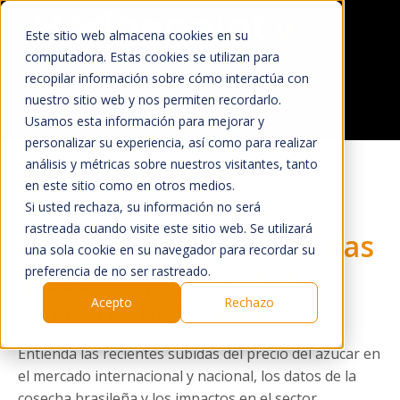
Este sitio web almacena cookies en su
computadora. Estas cookies se utilizan para
recopilar información sobre cómo interactúa con
nuestro sitio web y nos permiten recordarlo.
Usamos esta información para mejorar y
Home
personalizar su experiencia, así como para realizar
O que Fazemos
análisis y métricas sobre nuestros visitantes, tanto
en este sitio como en otros medios.
Mercado
Si usted rechaza, su información no será
rastreada cuando visite este sitio web. Se utilizará
Quem Somos
Precio del azúcar: subidas
una sola cookie en su navegador para recordar su
A Hedgepoint
globales y retos de la
preferencia de no ser rastreado.
Sala de Imprensa
Acepto
Rechazo
cosecha brasileña
Trabalhe Conosco
Entienda las recientes subidas del precio del azúcar en
HUB
el mercado internacional y nacional, los datos de la
cosecha brasileña y los impactos en el sector