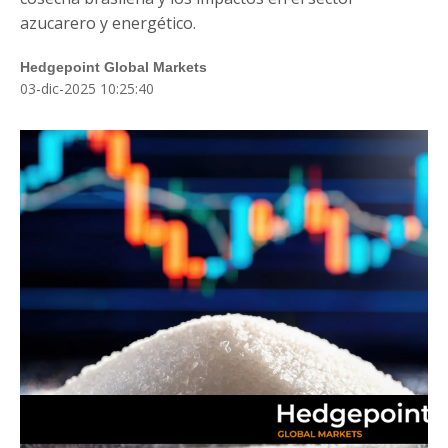
Blog
azucarero y energético.
Fale Conosco
Hedgepoint Global Markets
03-dic-2025 10:25:40
Login
Cadastre-se