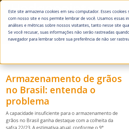
Este site armazena cookies em seu computador. Esses cookies 
com nosso site e nos permite lembrar de você. Usamos essas in
análises e métricas sobre nossos visitantes, tanto nesse site qu
Se você recusar, suas informações não serão rastreadas quando
navegador para lembrar sobre sua preferência de não ser rastre
Home
O que Fazemos
Mercado
Armazenamento de grãos
Quem Somos
A Hedgepoint
no Brasil: entenda o
Sala de Imprensa
problema
Trabalhe Conosco
A capacidade insuficiente para o armazenamento de
HUB
grãos no Brasil ganha destaque com a colheita da
safra 22/23. A estimativa atual, conforme o 9°