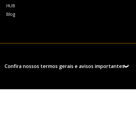
HUB
Blog
Confira nossos termos gerais e avisos importantes
Esta página foi preparada pela Hedgepoint Schweiz AG
e suas afiliadas (“Hedgepoint”) exclusivamente para
fins informativos e instrutivos, sem o objetivo de
estabelecer obrigações ou compromissos com
terceiros, nem de promover uma oferta ou solicitação
de oferta de venda ou compra de quaisquer valores
mobiliários, commodity interests ou produtos de
investimento.