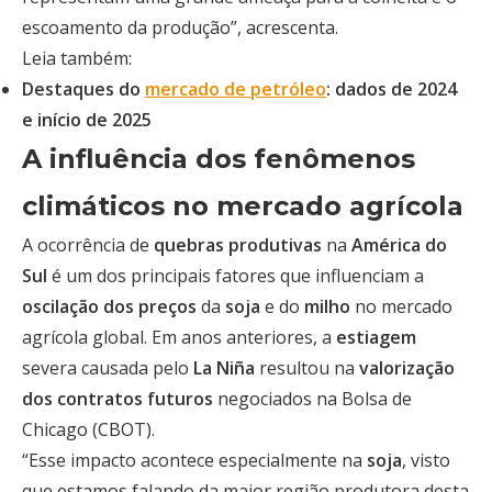
escoamento da produção”, acrescenta.
Leia também:
Destaques do
mercado de petróleo
: dados de 2024
e início de 2025
A influência dos fenômenos
climáticos no mercado agrícola
A ocorrência de
quebras produtivas
na
América do
Sul
é um dos principais fatores que influenciam a
oscilação dos preços
da
soja
e do
milho
no mercado
agrícola global. Em anos anteriores, a
estiagem
severa causada pelo
La Niña
resultou na
valorização
dos contratos futuros
negociados na Bolsa de
Chicago (CBOT).
“Esse impacto acontece especialmente na
soja
, visto
que estamos falando da maior região produtora desta