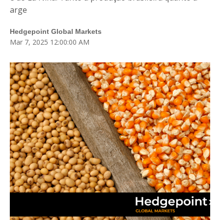
Blog
arge
Fale Conosco
Hedgepoint Global Markets
Mar 7, 2025 12:00:00 AM
Login
Cadastre-se