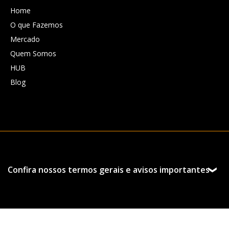
Home
O que Fazemos
Mercado
Quem Somos
HUB
Blog
Confira nossos termos gerais e avisos importantes
Esta página foi preparada pela Hedgepoint Schweiz AG
e suas afiliadas (“Hedgepoint”) exclusivamente para
fins informativos e instrutivos, sem o objetivo de
estabelecer obrigações ou compromissos com