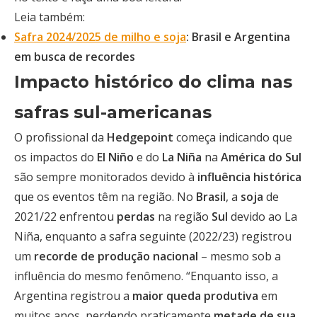
Leia também:
Safra 2024/2025 de milho e soja
: Brasil e Argentina
em busca de recordes
Impacto histórico do clima nas
safras sul-americanas
O profissional da
Hedgepoint
começa indicando que
os impactos do
El Niño
e do
La Niña
na
América do Sul
são sempre monitorados devido à
influência histórica
que os eventos têm na região. No
Brasil
, a
soja
de
2021/22 enfrentou
perdas
na região
Sul
devido ao La
Niña, enquanto a safra seguinte (2022/23) registrou
um
recorde de produção nacional
– mesmo sob a
influência do mesmo fenômeno. “Enquanto isso, a
Argentina registrou a
maior queda produtiva
em
muitos anos, perdendo praticamente
metade de sua