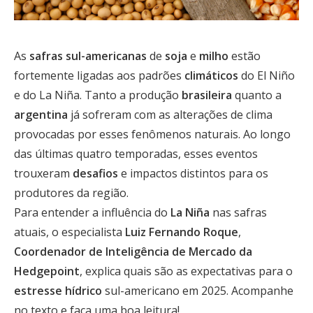
As
safras sul-americanas
de
soja
e
milho
estão
fortemente ligadas aos padrões
climáticos
do El Niño
e do La Niña. Tanto a produção
brasileira
quanto a
argentina
já sofreram com as alterações de clima
provocadas por esses fenômenos naturais. Ao longo
das últimas quatro temporadas, esses eventos
trouxeram
desafios
e impactos distintos para os
produtores da região.
Para entender a influência do
La Niña
nas safras
atuais, o especialista
Luiz Fernando Roque
,
Coordenador de Inteligência de Mercado da
Hedgepoint
, explica quais são as expectativas para o
estresse hídrico
sul-americano em 2025. Acompanhe
no texto e faça uma boa leitura!