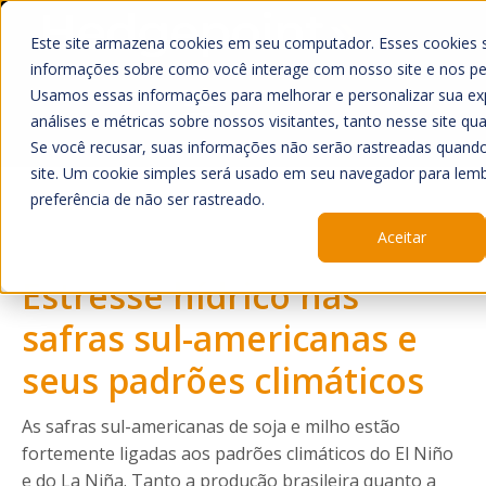
Este site armazena cookies em seu computador. Esses cookies 
informações sobre como você interage com nosso site e nos pe
Usamos essas informações para melhorar e personalizar sua exp
análises e métricas sobre nossos visitantes, tanto nesse site qu
Se você recusar, suas informações não serão rastreadas quand
Home
site. Um cookie simples será usado em seu navegador para lemb
O que Fazemos
preferência de não ser rastreado.
Aceitar
Mercado
Estresse hídrico nas
Quem Somos
A Hedgepoint
safras sul-americanas e
Sala de Imprensa
seus padrões climáticos
Trabalhe Conosco
As safras sul-americanas de soja e milho estão
HUB
fortemente ligadas aos padrões climáticos do El Niño
e do La Niña. Tanto a produção brasileira quanto a