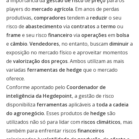
a importância da
gestão de risco
de
preço
para os
players do
mercado agrícola
. Em anos de perdas
produtivas,
compradores
tendem a
reduzir
o seu
risco de
abastecimento
via
contratos
a
termo
ou
frame
e seu risco
financeiro
via
operações
em
bolsa
e
câmbio
.
Vendedores
, no entanto, buscam
diminuir
a
exposição no mercado físico e aproveitar momentos
de
valorização dos preços
. Ambos utilizam as mais
variadas
ferramentas de hedge
que o mercado
oferece.
Conforme apontado pelo
Coordenador de
inteligência da Hegdepoint
, a gestão de risco
disponibiliza
ferramentas
aplicáveis a
toda a cadeia
do agronegócio
. Esses produtos de
hedge
são
utilizados não só para lidar com
riscos climáticos
, mas
também para enfrentar riscos
financeiros