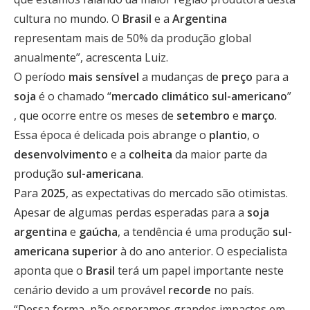
cultura no mundo. O
Brasil
e a
Argentina
representam mais de 50% da produção global
anualmente”, acrescenta Luiz.
O período
mais sensível
a mudanças de
preço
para a
soja
é o chamado “
mercado
climático sul-americano
”
, que ocorre entre os meses de
setembro
e
março
.
Essa época é delicada pois abrange o
plantio
, o
desenvolvimento
e a
colheita
da maior parte da
produção
sul-americana
.
Para
2025
, as expectativas do mercado são otimistas.
Apesar de algumas perdas esperadas para a
soja
argentina
e
gaúcha
, a tendência é uma produção
sul-
americana superior
à do ano anterior. O especialista
aponta que o
Brasil
terá um papel importante neste
cenário devido a um provável
recorde
no país.
“Dessa forma, não esperamos grandes impactos em