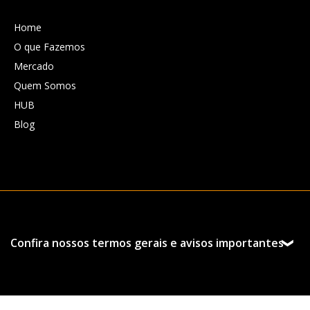
Home
O que Fazemos
Mercado
Quem Somos
HUB
Blog
Confira nossos termos gerais e avisos importantes
Esta página foi preparada pela Hedgepoint Schweiz AG
e suas afiliadas (“Hedgepoint”) exclusivamente para
fins informativos e instrutivos, sem o objetivo de