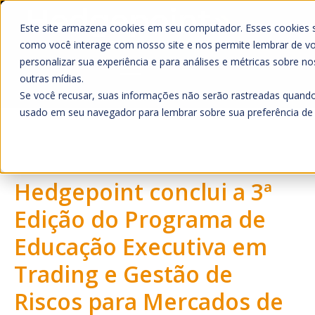
Este site armazena cookies em seu computador. Esses cookies 
como você interage com nosso site e nos permite lembrar de v
personalizar sua experiência e para análises e métricas sobre no
outras mídias.
Se você recusar, suas informações não serão rastreadas quando
Home
usado em seu navegador para lembrar sobre sua preferência de 
O que Fazemos
Mercado
Hedgepoint conclui a 3ª
Quem Somos
A Hedgepoint
Edição do Programa de
Sala de Imprensa
Educação Executiva em
Trabalhe Conosco
Trading e Gestão de
HUB
Riscos para Mercados de