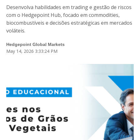
Blog
Desenvolva habilidades em trading e gestão de riscos
Fale Conosco
com o Hedgepoint Hub, focado em commodities,
biocombustíveis e decisões estratégicas em mercados
Login
voláteis.
Hedgepoint Global Markets
Cadastre-se
May 14, 2026 3:33:24 PM