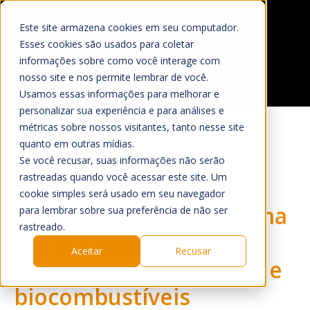
Este site armazena cookies em seu computador.
Esses cookies são usados para coletar
informações sobre como você interage com
nosso site e nos permite lembrar de você.
Usamos essas informações para melhorar e
Home
personalizar sua experiência e para análises e
O que Fazemos
métricas sobre nossos visitantes, tanto nesse site
quanto em outras mídias.
Mercado
Se você recusar, suas informações não serão
rastreadas quando você acessar este site. Um
Hedgepoint Hub lança
Quem Somos
cookie simples será usado em seu navegador
A Hedgepoint
nova edição de programa
para lembrar sobre sua preferência de não ser
rastreado.
Sala de Imprensa
em trading e gestão de
Aceitar
Recusar
Trabalhe Conosco
riscos em commodities e
HUB
biocombustíveis