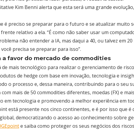
tative Kim Benni alerta que esta será uma grande evolução
é preciso se preparar para o futuro e se atualizar muito sobr
 frente relativo a ela. “É como não saber usar um computad
oblema não entender a IA, mas daqui a 40, ou talvez em 20 
você precisa se preparar para isso”.
a a favor do mercado de commodities
á de mais tecnológico para realizar o gerenciamento de ris
odutos de hedge com base em inovação, tecnologia e insigh
todo o processo e, dessa maneira, contribuindo para o seu s
 com mais de 50 commodities diferentes, moedas (FX) e mai
co em tecnologia e promovendo a melhor experiência em to
nt está presente nos cinco continentes, e é por isso que é 
o global, democratizando o acesso ao conhecimento sobre ges
DGEpoint
e saiba como proteger os seus negócios dos risco