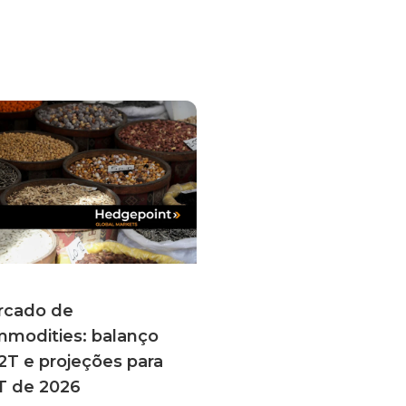
rcado de
modities: balanço
2T e projeções para
T de 2026