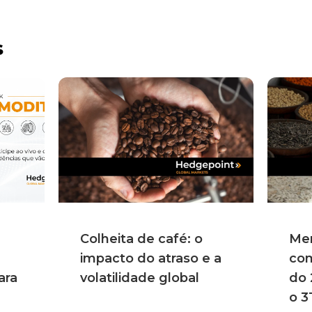
s
Colheita de café: o
Me
impacto do atraso e a
com
ara
volatilidade global
do 
o 3