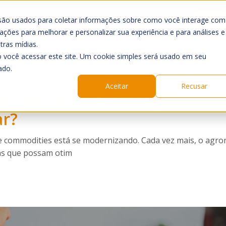
ome
O que Fazemos
Mercado
Quem Somos
HUB
Blog
Fale Conosco
Login
são usados para coletar informações sobre como você interage com
ções para melhorar e personalizar sua experiência e para análises e
tras mídias.
 você acessar este site. Um cookie simples será usado em seu
ado.
Aceitar
Recusar
tificial (IA) no mercado de c
r?
 commodities está se modernizando. Cada vez mais, o agron
as que possam otim