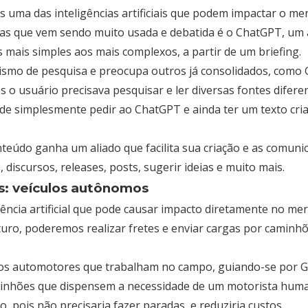
s uma das inteligências artificiais que podem impactar o m
as que vem sendo muito usada e debatida é o ChatGPT, um a
os mais simples aos mais complexos, a partir de um briefing.
o de pesquisa e preocupa outros já consolidados, como G
s o usuário precisava pesquisar e ler diversas fontes difere
de simplesmente pedir ao ChatGPT e ainda ter um texto cri
teúdo ganha um aliado que facilita sua criação e as comun
 discursos, releases, posts, sugerir ideias e muito mais.
s: veículos autônomos
gência artificial que pode causar impacto diretamente no me
uro, poderemos realizar fretes e enviar cargas por caminhõe
los automotores que trabalham no campo, guiando-se por GP
inhões que dispensem a necessidade de um motorista huma
 pois não precisaria fazer paradas, e reduziria custos.