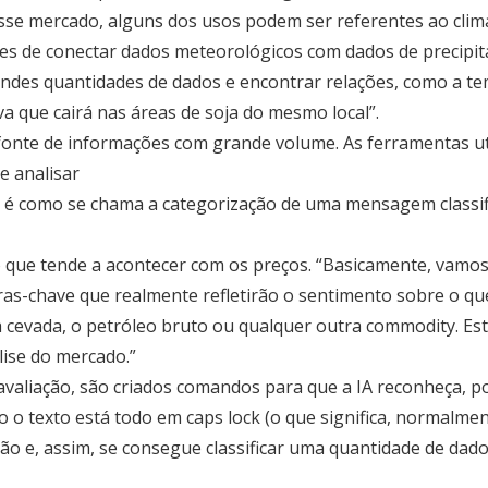
desse mercado, alguns dos usos podem ser referentes ao clim
s de conectar dados meteorológicos com dados de precipita
randes quantidades de dados e encontrar relações, como a t
va que cairá nas áreas de soja do mesmo local”.
fonte de informações com grande volume. As ferramentas ut
e analisar
e é como se chama a categorização de uma mensagem classi
do que tende a acontecer com os preços. “Basicamente, vamo
vras-chave que realmente refletirão o sentimento sobre o q
 a cevada, o petróleo bruto ou qualquer outra commodity. E
ise do mercado.”
 avaliação, são criados comandos para que a IA reconheça, 
 texto está todo em caps lock (o que significa, normalment
ação e, assim, se consegue classificar uma quantidade de da