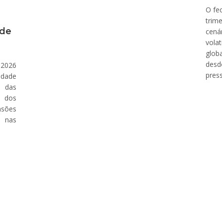
O fe
trim
 de
cená
vola
glob
desd
 2026
press
dade
 das
s dos
sões
 nas