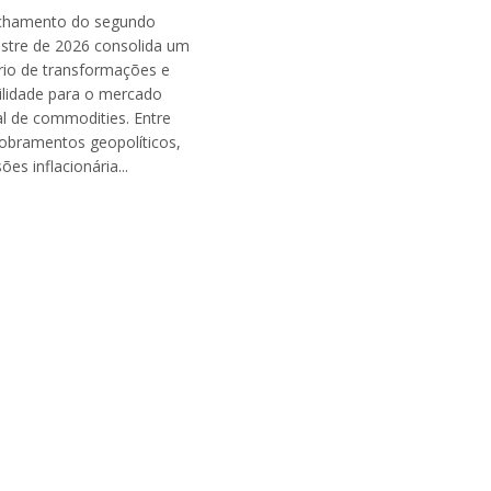
chamento do segundo
estre de 2026 consolida um
rio de transformações e
tilidade para o mercado
al de commodities. Entre
obramentos geopolíticos,
ões inflacionária...