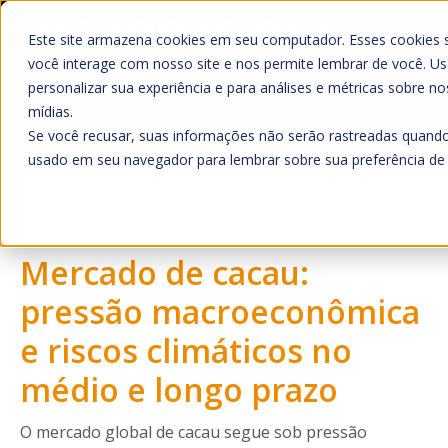
Este site armazena cookies em seu computador. Esses cookies 
você interage com nosso site e nos permite lembrar de você. 
personalizar sua experiência e para análises e métricas sobre no
mídias.
Se você recusar, suas informações não serão rastreadas quando
Home
usado em seu navegador para lembrar sobre sua preferência de 
O que Fazemos
Mercado
Mercado de cacau:
Quem Somos
A Hedgepoint
pressão macroeconômica
Sala de Imprensa
e riscos climáticos no
Trabalhe Conosco
médio e longo prazo
HUB
O mercado global de cacau segue sob pressão