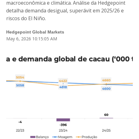
Blog
macroeconômica e climática. Análise da Hedgepoint
detalha demanda desigual, superávit em 2025/26 e
Fale Conosco
riscos do El Niño.
Login
Hedgepoint Global Markets
May 6, 2026 10:15:05 AM
Cadastre-se