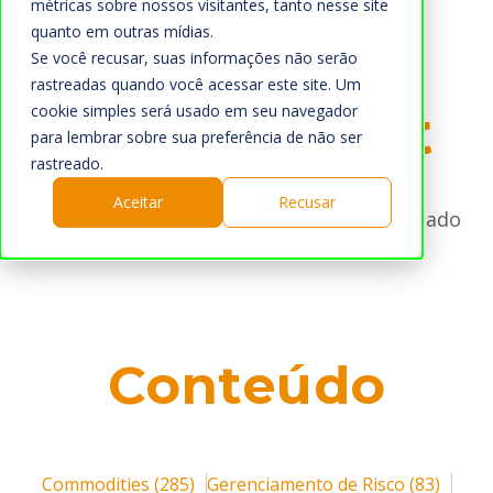
métricas sobre nossos visitantes, tanto nesse site
O que Fazemos
quanto em outras mídias.
Conexão
Mercado
Se você recusar, suas informações não serão
rastreadas quando você acessar este site. Um
Quem Somos
Hedgepoint
cookie simples será usado em seu navegador
para lembrar sobre sua preferência de não ser
A Hedgepoint
rastreado.
Sala de Imprensa
Aceitar
Recusar
Conheça as perspectivas globais do mercado
Trabalhe Conosco
de commodities
HUB
Blog
Fale Conosco
Conteúdo
Login
Cadastre-se
Commodities
(285)
Gerenciamento de Risco
(83)